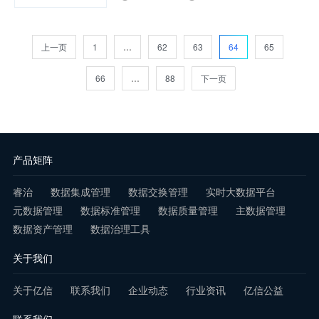
查看详情
环境数据治理是一种策略和方法，它不仅
可以扩展您的数据治理工作，还可以作为
上一页
1
…
62
63
64
65
解决方案，以满足我们为新用例，法规和
66
…
88
下一页
新出现的数字功能扩展数据时存……
查看详情
产品矩阵
睿治
数据集成管理
数据交换管理
实时大数据平台
元数据管理
数据标准管理
数据质量管理
主数据管理
数据资产管理
数据治理工具
关于我们
关于亿信
联系我们
企业动态
行业资讯
亿信公益