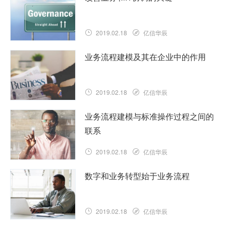
（或继续教育）领域获得了动力，许多大
学和学院机构建立了EA实践，以帮助掌握
不断变化和复杂的IT战略……
2019.02.18
亿信华辰
查看详情
促进业务和IT协调变得比以往任何时候都
业务流程建模及其在企业中的作用
更加重要。……
查看详情
2019.02.18
亿信华辰
为实现其目标，组织必须完全了解其流
业务流程建模与标准操作过程之间的
程。因此，业务流程设计和分析是定义业
联系
务运营方式的关键，并确保员工理解并负
责履行其职责。……
2019.02.18
亿信华辰
查看详情
我们上周开始了一个关于业务流程（BP）
数字和业务转型始于业务流程
建模及其在企业中的角色的新博客系列。
本周的重点是业务流程建模和标准操作过
程之间的联系。具体而言，使……
2019.02.18
亿信华辰