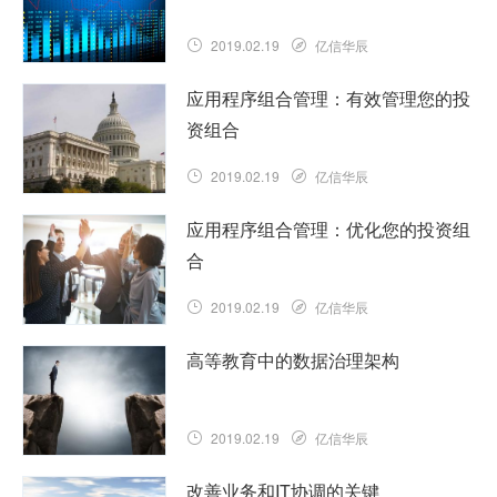
2019.02.19
亿信华辰
从公司意义上讲，创新管理是通过采用创
应用程序组合管理：有效管理您的投
新的想法，产品，流程和业务模型，快速
资组合
有效地实现组织目标。大多数组织开始意
识到，为了推动业务增长并保持……
2019.02.19
亿信华辰
查看详情
现在是时候关注您的投资组合阶段的实际
应用程序组合管理：优化您的投资组
管理了。在这里，您需要考虑应用程序的
合
成本效益和风险可接受性。您应该采用主
观业务决策，识别问题和/或机……
2019.02.19
亿信华辰
查看详情
过程的第四个也是最后一个阶段是优化您
高等教育中的数据治理架构
的投资组合，在这里您必须开始检查其他
应用程序和项目之间的依赖关系。您还必
须在每个应用程序中添加成本和……
2019.02.19
亿信华辰
查看详情
在过去5到10年中，企业架构在高等教育
改善业务和IT协调的关键