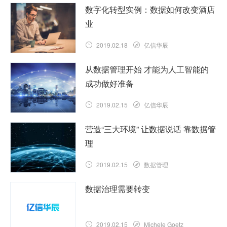
查看详情
不断发展的业务环境意味着必须在不断改
数字化转型实例：数据如何改变酒店
进的情况下进行数字化和业务转型。……
业
查看详情
2019.02.18
亿信华辰
组织采用数据驱动策略的速度意味着组织
从数据管理开始 才能为人工智能的
可以利用大量的数字转换示例。……
成功做好准备
查看详情
2019.02.15
亿信华辰
如果你已经决定在今年做更多的人工智能
营造“三大环境” 让数据说话 靠数据管
实验，请首先仔细研究您的数据管理实
理
践。……
查看详情
2019.02.15
数据管理
《中国市场监管研究》：最近，江苏省工
数据治理需要转变
商局陆续发布消费环境指数、竞争环境指
数、准入环境指数的研究报告，从领导批
示、专家意见、社会反应来看，……
2019.02.15
Michele Goetz