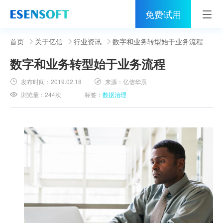
免费试用
首页
首页
关于亿信
行业资讯
数字和业务转型始于业务流程
数字和业务转型始于业务流程
睿治
发布时间：
2019.02.18
来源：
亿信华辰
解决方案
浏览量：
244次
标签：
数据治理
伙伴
服务
社区
关于亿信
400-0011-866