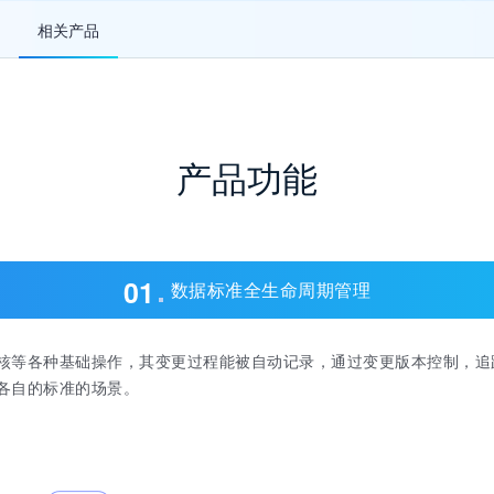
集中统一管理，构建企业黄
相关产品
产品功能
01
数据标准全生命周期管理
核等各种基础操作，其变更过程能被自动记录，通过变更版本控制，追
各自的标准的场景。