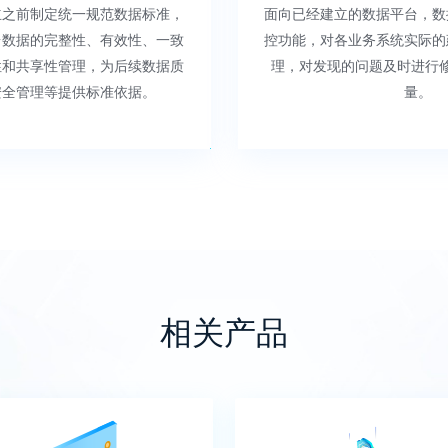
立之前制定统一规范数据标准，
面向已经建立的数据平台，数
台数据的完整性、有效性、一致
控功能，对各业务系统实际的
性和共享性管理，为后续数据质
理，对发现的问题及时进行
安全管理等提供标准依据。
量。
相关产品