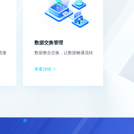
数据交换管理
清澈
数据整合交换，让数据畅通流转
查看详情