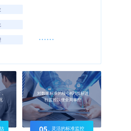
改
批
理
射，
对数据标准的核心KPI指标进
况
行监控以便全局掌控
05
估
灵活的标准监控