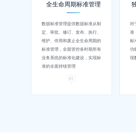
全生命周期标准管理
数据标准管理提供数据标准从制
对
定、审批、修订、发布、执行、
准
维护、停用和废止全生命周期的
标
标准管理，全面管控各时期所有
功
业务系统的标准化建设，实现标
现
准的全面持续管理
01