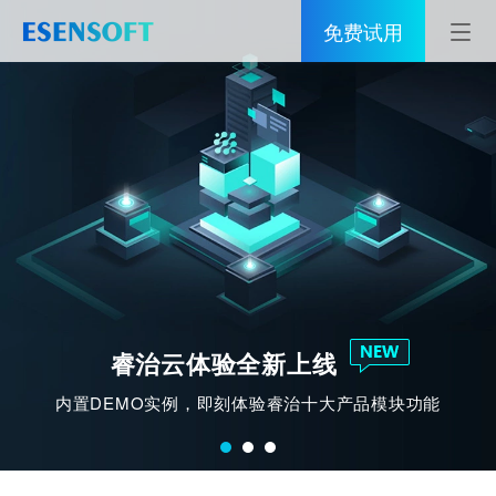
免费试用
首页
睿治
解决方案
伙伴
服务
数据治理全域解决方案
社区
睿治云体验全新上线
8大方案
覆盖数据资产盘点、数据标准、数据质量、主数据、指
关于亿信
内置DEMO实例，即刻体验睿治十大产品模块功能
标建设、数据仓库、数据中心等多个领域
400-0011-866