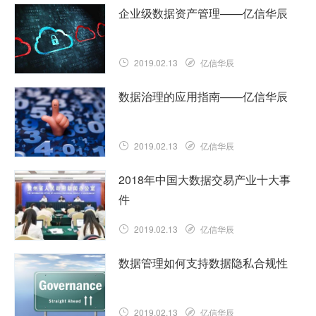
查看详情
似乎很多创业人，都喜欢讲一些概念化的
企业级数据资产管理——亿信华辰
东西。例如前两年的互联网+，例如后来
的大数据，又例如最近的区块链…………
查看详情
2019.02.13
亿信华辰
数据成为资产，已经是行业共识，甚至有
数据治理的应用指南——亿信华辰
人建议将数据计入资产负债表。但如果对
比实物资产，对数据资产的管理，还处于
非常原始的阶段。……
2019.02.13
亿信华辰
查看详情
数据治理(有时也称为IT治理)是存储管理
2018年中国大数据交易产业十大事
的关键部分。显然，IT治理总体上与数据
件
治理密切相关：IT是任何数据治理项目的
组成部分。……
2019.02.13
查看详情
亿信华辰
凡是过去，皆为序章。中国大数据交易产
数据管理如何支持数据隐私合规性
业2018年大事频出，国家大数据（贵州）
综合试验区“大数据资源流通”取得新进
展，2018第四届中国（……
2019.02.13
亿信华辰
查看详情