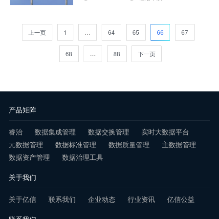
已经具备数据治理能力的组织有一个坚实
的开端，可以利用它促进数据隐私合规性
上一页
1
…
64
65
66
67
的许多方面。 ……
查看详情
68
…
88
下一页
产品矩阵
睿治
数据集成管理
数据交换管理
实时大数据平台
元数据管理
数据标准管理
数据质量管理
主数据管理
数据资产管理
数据治理工具
关于我们
关于亿信
联系我们
企业动态
行业资讯
亿信公益