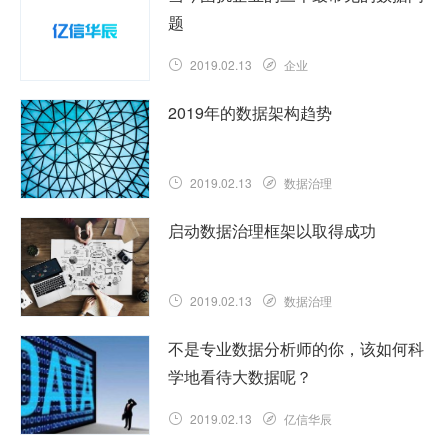
据源，渠道和数据消费者的互联性日益增
题
强。……
查看详情
2019.02.13
企业
各组织都在发生数据危机。虽然存在缺
2019年的数据架构趋势
陷，但传统的数据管理方法（ETL和
MDM）运行良好，因此可以产生一些数据
感。但是数据收集的增长速度远远……
2019.02.13
数据治理
查看详情
当今数字业务的一个主要问题是数据的可
启动数据治理框架以取得成功
靠性。许多商业用户仍在评判数据引导分
析的最终价值，并持有一定程度的怀疑态
度，这只会随着时间的推移而改……
2019.02.13
数据治理
查看详情
许多企业坚持不懈地尝试用数据治理框架
不是专业数据分析师的你，该如何科
来证明自己已经取得了很大的成就。然
学地看待大数据呢？
而，定义那些“伟大的东西”绝非易事 - 因
为它们中的大多数只构建了……
2019.02.13
亿信华辰