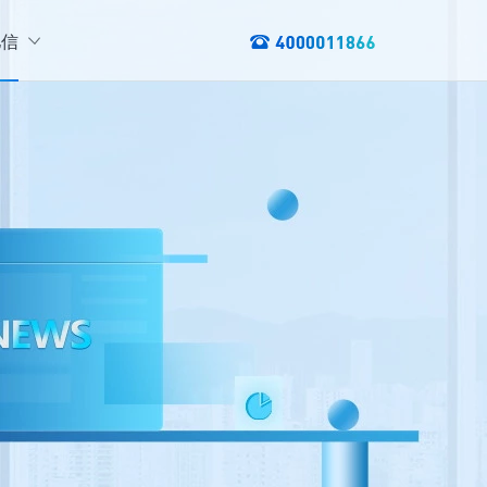
亿信
绍
们
态
数据服务
讯
以资产编目盘点数据资产，提供数据服务
数据资产管理
龙去脉
提供各类数据应用服务，实现资产价
值最大化
管理指标分析等服务的指标统一管理平台
权威性
方案
TL建模、数据实时存储、数据分析展现等应用场景于一体
清澈如水
建设方案
、数据交换、数据共享等方面，为企业用户提供云原生仓湖一