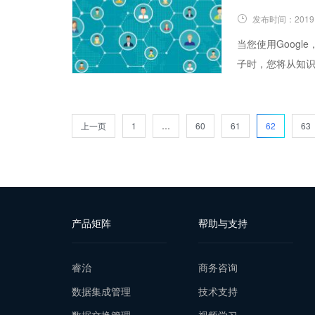
发布时间：
2019
当您使用Google，
子时，您将从知
上一页
1
…
60
61
62
63
产品矩阵
帮助与支持
睿治
商务咨询
数据集成管理
技术支持