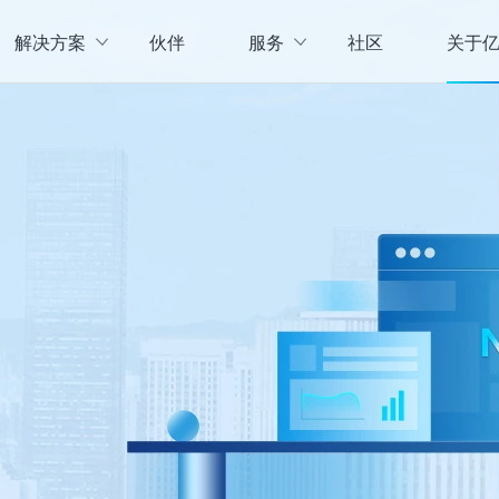
解决方案
伙伴
服务
社区
关于
服务与支持
公司介
直播活动
联系我
企业动
存储
数据管理
数据资产盘点方案
行业资
实现数字化经营
以元数据管理摸清家底，
实时计算存储
元数据管理
企业级实时大数据管理，支撑实时决
理清数据资源，了解数据来
指标体系建设方案
策
营等场景应用于一体
面向业务和技术提供指标
数据标准管理
管理标准及流程，树立数据
数据仓库及商业智能
威性、共享性，提高企业运营效率
集数据采集补录、数据E
数据质量管理
发现问题发起整改，让数据
仓湖一体化数据中心
据质量管控与跟踪等场景应用于一体
涵盖数据存储、数据集成
主数据管理
体解决方案