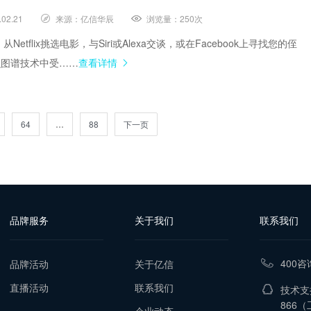
.02.21
来源：
亿信华辰
浏览量：
250次
从Netflix挑选电影，与Siri或Alexa交谈，或在Facebook上寻找您的侄
识图谱技术中受……
查看详情
64
…
88
下一页
品牌服务
关于我们
联系我们
400咨
品牌活动
关于亿信
直播活动
联系我们
技术支持
866
（工