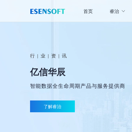
首页
睿治
数据治理全域解决方案
睿治智能数据治理平台
数据采集
数据
大数据治理方案
行
业
资
讯
|
|
|
从采、存、管、用四大方面构建数据治理体系，
数据集成管理
亿信华辰
数据建模与ETF设计，实现数据集中
大数据资产管理方案
管理
集数据集成、数据治理、资产规划开发、资产运
智能数据全生命周期产品与服务提供商
数据交换管理
主数据管理方案
数据整合交换，让数据畅通流转
主数据全生命周期管理，保障主数据一致性、权
了解睿治
数据标准化及质量管控方案
集元数据采集和规整、数据标准建立与评估、数