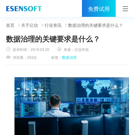
免费试用
首页
首页
关于亿信
行业资讯
数据治理的关键要求是什么？
数据治理的关键要求是什么？
睿治
发布时间：
2019.03.20
来源：
亿信华辰
解决方案
浏览量：
263次
标签：
数据治理
伙伴
服务
社区
关于亿信
400-0011-866