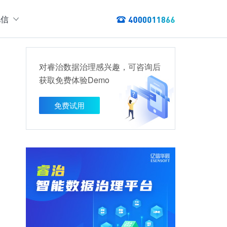
亿信
绍
们
对睿治数据治理感兴趣，可咨询后
态
获取免费体验Demo
数据服务
讯
以资产编目盘点数据资产，提供数据服务
免费试用
数据资产管理
龙去脉
提供各类数据应用服务，实现资产价
值最大化
管理指标分析等服务的指标统一管理平台
权威性
方案
TL建模、数据实时存储、数据分析展现等应用场景于一体
清澈如水
建设方案
、数据交换、数据共享等方面，为企业用户提供云原生仓湖一