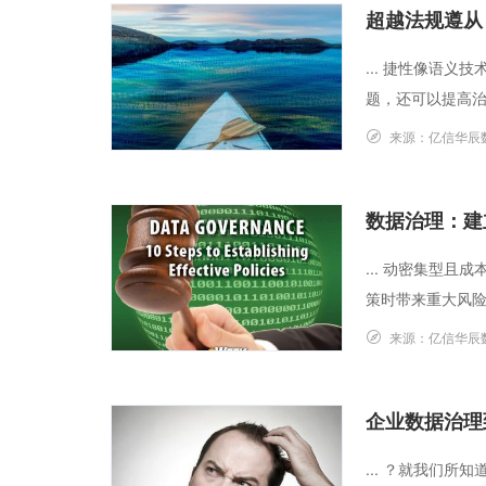
超越法规遵从
... 捷性像语
题，还可以提高治理
来源：
亿信华辰
数据治理：建
... 动密集型
策时带来重大风险。
来源：
亿信华辰
企业数据治理
... ？就我们