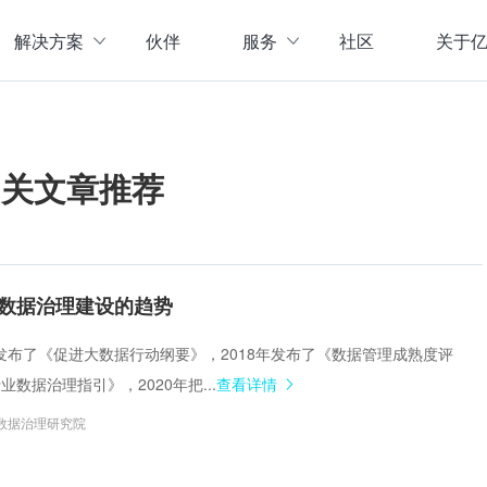
解决方案
伙伴
服务
社区
关于
服务与支持
公司介
直播活动
联系我
企业动
相关文章推荐
存储
数据管理
数据资产盘点方案
行业资
实现数字化经营
以元数据管理摸清家底，
实时计算存储
元数据管理
企业级实时大数据管理，支撑实时决
理清数据资源，了解数据来
指标体系建设方案
策
营等场景应用于一体
面向业务和技术提供指标
数据治理建设的趋势
数据标准管理
管理标准及流程，树立数据
数据仓库及商业智能
国务院发布了《促进大数据行动纲要》，2018年发布了《数据管理成熟度评
威性、共享性，提高企业运营效率
集数据采集补录、数据E
数据治理指引》，2020年把...
查看详情
数据质量管理
发现问题发起整改，让数据
仓湖一体化数据中心
数据治理研究院
据质量管控与跟踪等场景应用于一体
涵盖数据存储、数据集成
主数据管理
体解决方案