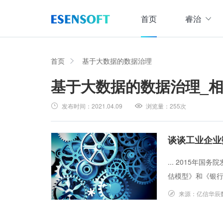
首页
睿治
数据治理全域解决方案
睿治智能数据治理平台
首页
基于大数据的数据治理
基于大数据的数据治理
_
数据采集
数据
大数据治理方案
从采、存、管、用四大方面构建数据治理体系，
发布时间：
2021.04.09
浏览量：
255次
数据集成管理
数据建模与ETF设计，实现数据集中
大数据资产管理方案
管理
集数据集成、数据治理、资产规划开发、资产运
谈谈工业企业
数据交换管理
主数据管理方案
... 2015年
数据整合交换，让数据畅通流转
主数据全生命周期管理，保障主数据一致性、权
估模型》和《银行业
数据标准化及质量管控方案
来源：
亿信华辰
集元数据采集和规整、数据标准建立与评估、数