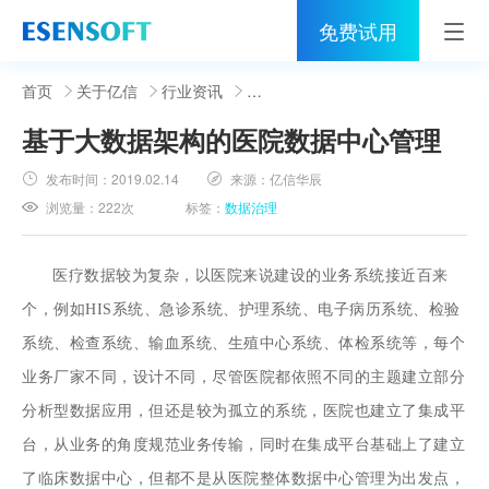
免费试用
首页
首页
关于亿信
行业资讯
基于大数据架构的医院数据中心管理
睿治
发布时间：
2019.02.14
来源：
亿信华辰
解决方案
浏览量：
222次
标签：
数据治理
伙伴
医疗数据较为复杂，以医院来说建设的业务系统接近百来
服务
个，例如HIS系统、急诊系统、护理系统、电子病历系统、检验
社区
系统、检查系统、输血系统、生殖中心系统、体检系统等，每个
业务厂家不同，设计不同，尽管医院都依照不同的主题建立部分
关于亿信
分析型数据应用，但还是较为孤立的系统，医院也建立了集成平
400-0011-866
台，从业务的角度规范业务传输，同时在集成平台基础上了建立
了临床数据中心，但都不是从医院整体数据中心管理为出发点，