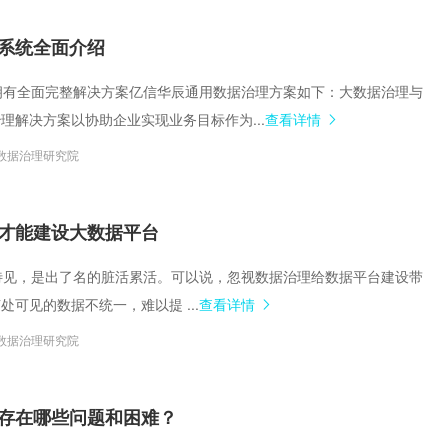
系统全面介绍
华辰拥有全面完整解决方案亿信华辰通用数据治理方案如下：大数据治理与
理解决方案以协助企业实现业务目标作为...
查看详情
数据治理研究院
才能建设大数据平台
不受待见，是出了名的脏活累活。可以说，忽视数据治理给数据平台建设带
处可见的数据不统一，难以提 ...
查看详情
数据治理研究院
存在哪些问题和困难？