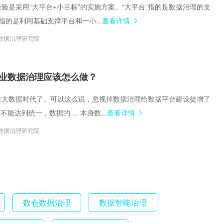
的经验是采用“大平台+小目标”的实施方案。“大平台”指的是数据治理的支
指的是利用基础支撑平台和一小...
查看详情
数据治理研究院
业数据治理应该怎么做？
生活在大数据时代了。可以这么说，忽视掉数据治理给数据平台建设徒增了
能达到统一，数据的 ... 本身数...
查看详情
数据治理研究院
数仓数据治理
数据智能治理