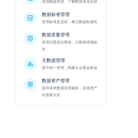
理清数据资源，了解数据来龙去脉
数据标准管理
管理标准及流程，树立数据权威性
数据质量管理
发现问题发起整改，让数据清澈如
水
主数据管理
集中统一管理，构建企业黄金数据
数据资产管理
提供各类数据应用服务，实现资产
价值最大化