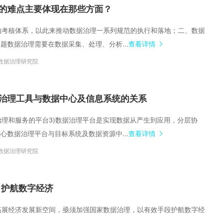
集中统一管理，构建企业黄
的难点主要体现在那些方面？
相应的考核体系，以此来推动数据治理一系列规范的执行和落地；二、数据
题数据治理需要在数据采集、处理、分析...
查看详情
数据治理研究院
治理工具与数据中心及信息系统的关系
数据治理和服务的平台3)数据治理平台是实现数据从产生到应用，分层协
心数据治理平台与目标系统及数据资源中...
查看详情
数据治理研究院
 护航数字经济
济、拓展经济发展新空间，亟须加强国家数据治理，以有效手段护航数字经