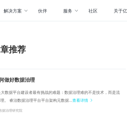
解决方案
伙伴
服务
社区
关于
服务与支持
公司介
直播活动
联系我
企业动
文章推荐
存储
数据管理
数据资产盘点方案
行业资
实现数字化经营
以元数据管理摸清家底，
实时计算存储
元数据管理
企业级实时大数据管理，支撑实时决
理清数据资源，了解数据来
指标体系建设方案
策
营等场景应用于一体
面向业务和技术提供指标
何做好数据治理
数据标准管理
管理标准及流程，树立数据
数据仓库及商业智能
，也是大数据平台建设者最有挑战的难题：数据治理难的不是技术，而是流
威性、共享性，提高企业运营效率
集数据采集补录、数据E
理。 睿治数据治理平台平台架构元数据...
查看详情
数据质量管理
发现问题发起整改，让数据
仓湖一体化数据中心
数据治理研究院
据质量管控与跟踪等场景应用于一体
涵盖数据存储、数据集成
主数据管理
体解决方案