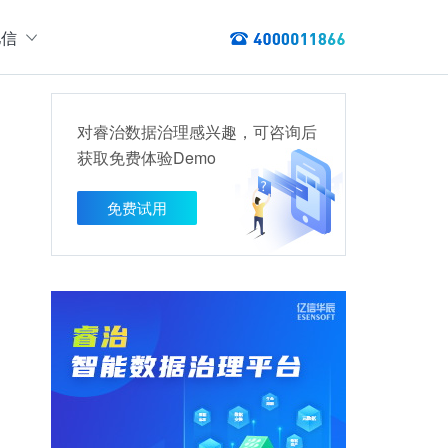
亿信
绍
们
对睿治数据治理感兴趣，可咨询后
态
获取免费体验Demo
数据服务
讯
以资产编目盘点数据资产，提供数据服务
免费试用
数据资产管理
龙去脉
提供各类数据应用服务，实现资产价
值最大化
管理指标分析等服务的指标统一管理平台
权威性
方案
TL建模、数据实时存储、数据分析展现等应用场景于一体
清澈如水
建设方案
、数据交换、数据共享等方面，为企业用户提供云原生仓湖一