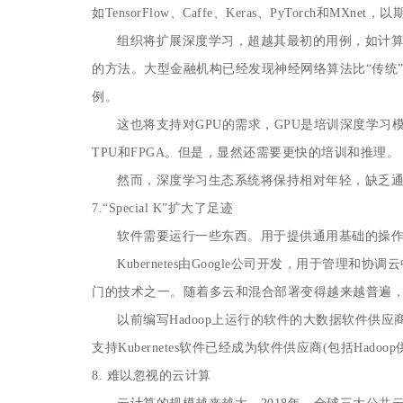
如TensorFlow、Caffe、Keras、PyTorch和MX
组织将扩展深度学习，超越其最初的用例，如计算
的方法。大型金融机构已经发现神经网络算法比“传统”
例。
这也将支持对GPU的需求，GPU是培训深度学习
TPU和FPGA。但是，显然还需要更快的培训和推理。
然而，深度学习生态系统将保持相对年轻，缺乏
7.“Special K”扩大了足迹
软件需要运行一些东西。用于提供通用基础的操作系统
Kubernetes由Google公司开发，用于管理
门的技术之一。随着多云和混合部署变得越来越普遍，Ku
以前编写Hadoop上运行的软件的大数据软件供应商
支持Kubernetes软件已经成为软件供应商(包括Hado
8. 难以忽视的云计算