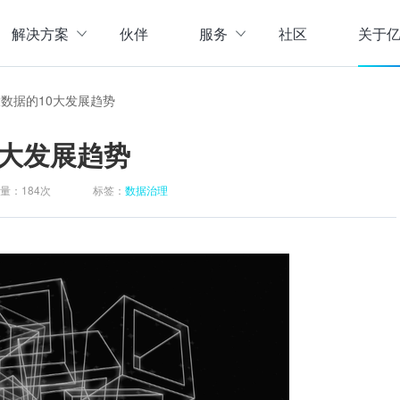
解决方案
伙伴
服务
社区
关于
服务与支持
公司介
大数据的10大发展趋势
直播活动
联系我
企业动
0大发展趋势
存储
数据管理
数据资产盘点方案
行业资
实现数字化经营
以元数据管理摸清家底，
量：
184次
标签：
数据治理
实时计算存储
元数据管理
企业级实时大数据管理，支撑实时决
理清数据资源，了解数据来
指标体系建设方案
策
营等场景应用于一体
面向业务和技术提供指标
数据标准管理
管理标准及流程，树立数据
数据仓库及商业智能
威性、共享性，提高企业运营效率
集数据采集补录、数据E
数据质量管理
发现问题发起整改，让数据
仓湖一体化数据中心
据质量管控与跟踪等场景应用于一体
涵盖数据存储、数据集成
主数据管理
体解决方案