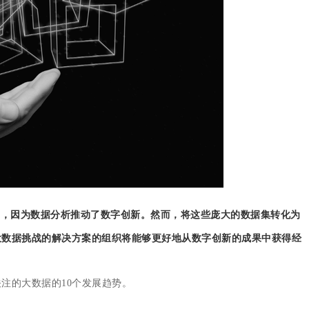
集中统一管理，构建企业黄
由，因为数据分析推动了数字创新。然而，将这些庞大的数据集转化为
大数据挑战的解决方案的组织将能够更好地从数字创新的成果中获得经
关注的大数据的10个发展趋势。