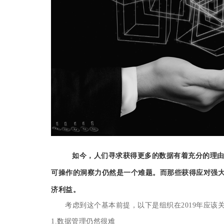
如今，人们寻求获得更多的数据有着充分的理
可操作的洞察力仍然是一个难题。而那些获得应对强
济利益。
考虑到这个基本前提，以下是组织在2019年应该
1.数据管理仍然很难