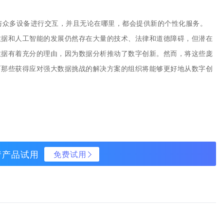
与众多设备进行交互，并且无论在哪里，都会提供新的个性化服务。
大数据和人工智能的发展仍然存在大量的技术、法律和道德障碍，但潜在
数据有着充分的理由，因为数据分析推动了数字创新。然而，将这些庞
而那些获得应对强大数据挑战的解决方案的组织将能够更好地从数字创
请产品试用
免费试用