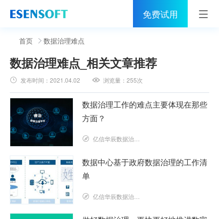
免费试用
首页
首页
数据治理难点
数据治理难点
_相关文章推荐
睿治
发布时间：
2021.04.02
浏览量：
255次
解决方案
数据治理工作的难点主要体现在那些
伙伴
方面？
服务
亿信华辰数据治理研究院
社区
数据中心基于政府数据治理的工作清
单
关于亿信
亿信华辰数据治理研究院
400-0011-866