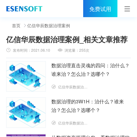
免费试用
首页
首页
亿信华辰数据治理案例
亿信华辰数据治理案例
_相关文章推荐
睿治
发布时间：
2021.06.10
浏览量：
255次
解决方案
数据治理直击灵魂的四问：治什么？
伙伴
谁来治？怎么治？选哪个？
服务
亿信华辰数据治理研究院
社区
数据治理的3W1H：治什么？谁来
治？怎么治？选哪个？
关于亿信
亿信华辰数据治理研究院
400-0011-866