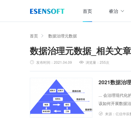
首页
睿治
数据治理全域解决方案
睿治智能数据治理平台
首页
数据治理元数据
数据治理元数据
_相关文
数据采集
数据
大数据治理方案
从采、存、管、用四大方面构建数据治理体系，
发布时间：
2021.04.09
浏览量：
255次
数据集成管理
数据建模与ETF设计，实现数据集中
大数据资产管理方案
管理
集数据集成、数据治理、资产规划开发、资产运
2021数据
数据交换管理
主数据管理方案
... 会治理现
数据整合交换，让数据畅通流转
主数据全生命周期管理，保障主数据一致性、权
该如何开展数据治
数据标准化及质量管控方案
来源：
亿信华辰
集元数据采集和规整、数据标准建立与评估、数