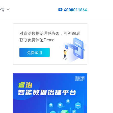
亿信
绍
们
对睿治数据治理感兴趣，可咨询后
态
获取免费体验Demo
数据服务
讯
以资产编目盘点数据资产，提供数据服务
免费试用
数据资产管理
龙去脉
提供各类数据应用服务，实现资产价
值最大化
管理指标分析等服务的指标统一管理平台
权威性
方案
TL建模、数据实时存储、数据分析展现等应用场景于一体
清澈如水
建设方案
、数据交换、数据共享等方面，为企业用户提供云原生仓湖一