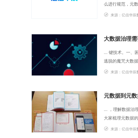
么进行规范，元数
来源：
亿信华辰
大数据治理需
... 键技术。
逃脱的魔咒大数据
来源：
亿信华辰
元数据到元数
... ，理解数
大家梳理元数据的
来源：
亿信华辰