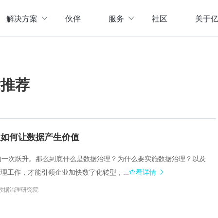
解决方案
伙伴
服务
社区
关于
服务与支持
公司介
直播活动
联系我
企业动
章推荐
存储
数据管理
数据资产盘点方案
行业资
实现数字化经营
以元数据管理摸清家底，
实时计算存储
元数据管理
企业级实时大数据管理，支撑实时决
理清数据资源，了解数据来
指标体系建设方案
策
营等场景应用于一体
面向业务和技术提供指标
治理如何让数据产生价值
数据标准管理
管理标准及流程，树立数据
数据仓库及商业智能
代化的一次跃升。那么到底什么是数据治理？为什么要实施数据治理？以及
威性、共享性，提高企业运营效率
集数据采集补录、数据E
理工作，才能引领企业加快数字化转型，...
查看详情
数据质量管理
发现问题发起整改，让数据
仓湖一体化数据中心
数据治理研究院
据质量管控与跟踪等场景应用于一体
涵盖数据存储、数据集成
主数据管理
体解决方案