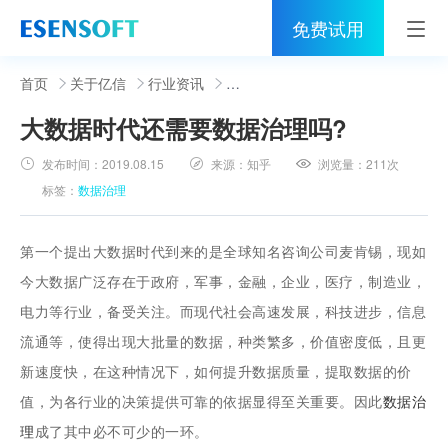
免费试用
首页
首页
关于亿信
行业资讯
大数据时代还需要数据治理吗?
睿治
发布时间：
2019.08.15
来源：
知乎
浏览量：
211次
解决方案
标签：
数据治理
伙伴
第一个提出大数据时代到来的是全球知名咨询公司麦肯锡，现如
服务
今大数据广泛存在于政府，军事，金融，企业，医疗，制造业，
电力等行业，备受关注。而现代社会高速发展，科技进步，信息
社区
流通等，使得出现大批量的数据，种类繁多，价值密度低，且更
关于亿信
新速度快，在这种情况下，如何提升数据质量，提取数据的价
值，为各行业的决策提供可靠的依据显得至关重要。因此
数据治
400-0011-866
理
成了其中必不可少的一环。