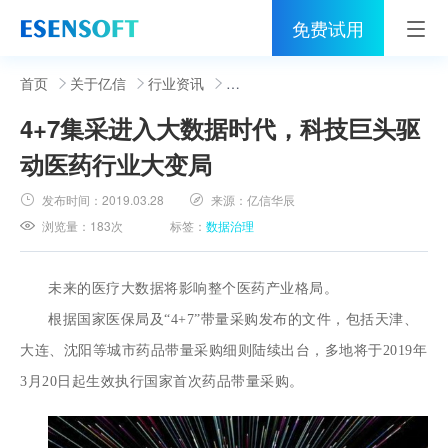
免费试用
首页
首页
关于亿信
行业资讯
4+7集采进入大数据时代，科技巨头驱
睿治
动医药行业大变局
解决方案
发布时间：
2019.03.28
来源：
亿信华辰
伙伴
浏览量：
183次
标签：
数据治理
服务
未来的医疗大数据将影响整个医药产业格局。
社区
根据国家医保局及“4+7”带量采购发布的文件，包括天津、
大连、沈阳等城市药品带量采购细则陆续出台，多地将于2019年
关于亿信
3月20日起生效执行国家首次药品带量采购。
400-0011-866