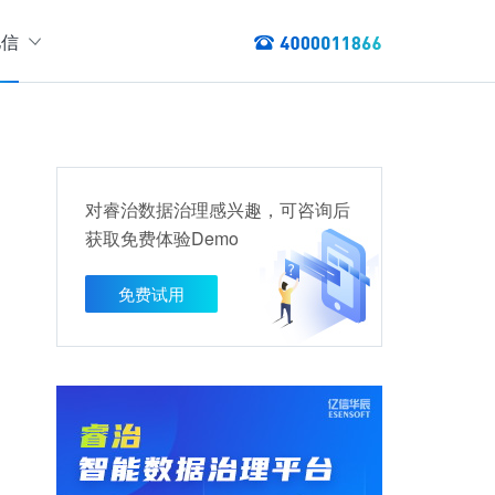
亿信
绍
们
态
数据服务
讯
对睿治数据治理感兴趣，可咨询后
以资产编目盘点数据资产，提供数据服务
获取免费体验Demo
数据资产管理
龙去脉
提供各类数据应用服务，实现资产价
免费试用
值最大化
管理指标分析等服务的指标统一管理平台
权威性
方案
TL建模、数据实时存储、数据分析展现等应用场景于一体
清澈如水
建设方案
、数据交换、数据共享等方面，为企业用户提供云原生仓湖一