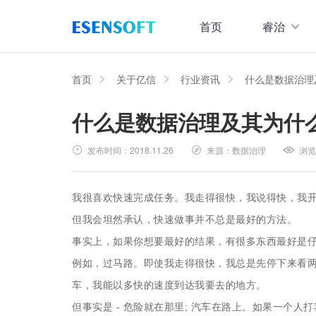
首页
睿治
数据治理全域解决方案
睿治智能数据治理平台
首页
关于亿信
行业资讯
什么是数据治理
什么是数据治理及其为什
数据采集
数据
大数据治理方案
从采、存、管、用四大方面构建数据治理体系，
发布时间：
2018.11.26
来源：
数据治理
浏览
数据集成管理
数据建模与ETF设计，实现数据集中
大数据资产管理方案
管理
集数据集成、数据治理、资产规划开发、资产运
我很喜欢快速完成任务。我走得很快，我说得快，我
数据交换管理
但我会坦然承认，快速做事并不总是最好的方法。
主数据管理方案
数据整合交换，让数据畅通流转
事实上，如果你想要最好的结果，有很多东西最好是
主数据全生命周期管理，保障主数据一致性、权
例如，过马路。即使我走得很快，我总是先停下来看
数据标准化及质量管控方案
车，我能以多快的速度到达我要去的地方。
集元数据采集和规整、数据标准建立与评估、数
但事实是 - 危险就在那里; 汽车在路上。如果一个