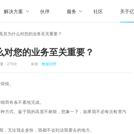
解决方案
伙伴
服务
社区
关于
服务与支持
公司介
及其为什么对您的业务至关重要？
直播活动
联系我
企业动
么对您的业务至关重要？
存储
数据管理
数据资产盘点方案
行业资
实现数字化经营
以元数据管理摸清家底，
量：
279次
标签：
数据治理
实时计算存储
元数据管理
企业级实时大数据管理，支撑实时决
理清数据资源，了解数据来
指标体系建设方案
策
营等场景应用于一体
面向业务和技术提供指标
开得快。
数据标准管理
管理标准及流程，树立数据
数据仓库及商业智能
仔细而有条不紊地完成。
威性、共享性，提高企业运营效率
集数据采集补录、数据E
数据质量管理
两种方式。鉴于我的高度不耐烦，想象一下，如果我不必每次检查汽
发现问题发起整改，让数据
仓湖一体化数据中心
据质量管控与跟踪等场景应用于一体
涵盖数据存储、数据集成
主数据管理
体解决方案
人打我，无论我走多快，我都不会到达我要去的地方。