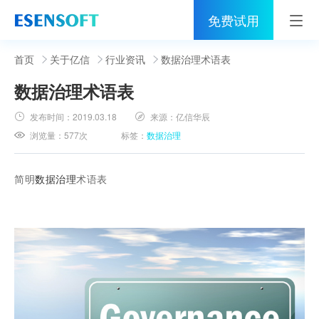
免费试用
首页
首页
关于亿信
行业资讯
数据治理术语表
数据治理术语表
睿治
发布时间：
2019.03.18
来源：
亿信华辰
解决方案
浏览量：
577次
标签：
数据治理
伙伴
简明
数据治理
术语表
服务
社区
关于亿信
400-0011-866