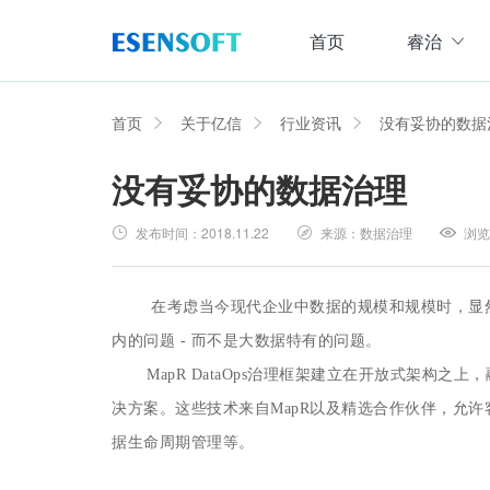
首页
睿治
数据治理全域解决方案
睿治智能数据治理平台
首页
关于亿信
行业资讯
没有妥协的数据
没有妥协的数据治理
数据采集
数据
大数据治理方案
从采、存、管、用四大方面构建数据治理体系，
发布时间：
2018.11.22
来源：
数据治理
浏览
数据集成管理
数据建模与ETF设计，实现数据集中
大数据资产管理方案
管理
集数据集成、数据治理、资产规划开发、资产运
在考虑当今现代企业中数据的规模和规模时，显
数据交换管理
内的问题 - 而不是大数据特有的问题。
主数据管理方案
数据整合交换，让数据畅通流转
MapR DataOps治理框架建立在开放式架构
主数据全生命周期管理，保障主数据一致性、权
决方案。这些技术来自MapR以及精选合作伙伴，允
数据标准化及质量管控方案
据生命周期管理等。
集元数据采集和规整、数据标准建立与评估、数