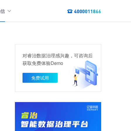
亿信
绍
们
态
数据服务
讯
对睿治数据治理感兴趣，可咨询后
以资产编目盘点数据资产，提供数据服务
获取免费体验Demo
数据资产管理
龙去脉
提供各类数据应用服务，实现资产价
免费试用
值最大化
管理指标分析等服务的指标统一管理平台
权威性
方案
TL建模、数据实时存储、数据分析展现等应用场景于一体
清澈如水
建设方案
、数据交换、数据共享等方面，为企业用户提供云原生仓湖一