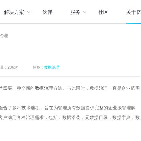
解决方案
伙伴
服务
社区
关于
服务与支持
公司介
治理
直播活动
联系我
企业动
存储
数据管理
数据资产盘点方案
行业资
实现数字化经营
以元数据管理摸清家底，
量：
236次
标签：
数据治理
实时计算存储
元数据管理
企业级实时大数据管理，支撑实时决
理清数据资源，了解数据来
指标体系建设方案
策
营等场景应用于一体
面向业务和技术提供指标
然需要一种全新的
数据治理
方法。与此同时，数据治理一直是企业范围
数据标准管理
管理标准及流程，树立数据
数据仓库及商业智能
之上，融合了多种技术选项，旨在为管理所有数据提供完整的企业级管理解
威性、共享性，提高企业运营效率
集数据采集补录、数据E
数据质量管理
许客户满足各种治理需求，包括：数据沿袭，元数据目录，数据字典，数
发现问题发起整改，让数据
仓湖一体化数据中心
据质量管控与跟踪等场景应用于一体
涵盖数据存储、数据集成
主数据管理
体解决方案