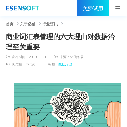
免费试用
首页
首页
关于亿信
行业资讯
商业词汇表管理的六大理由对数据治
睿治
理至关重要
解决方案
发布时间：
2019.01.21
来源：
亿信华辰
伙伴
浏览量：
325次
标签：
数据治理
服务
社区
关于亿信
400-0011-866