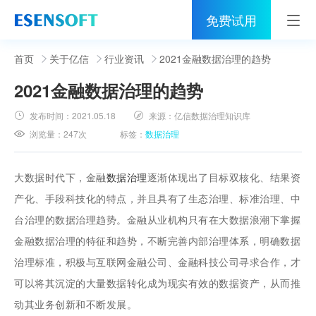
免费试用
首页
首页
关于亿信
行业资讯
2021金融数据治理的趋势
2021金融数据治理的趋势
睿治
发布时间：
2021.05.18
来源：
亿信数据治理知识库
解决方案
浏览量：
247次
标签：
数据治理
伙伴
大数据时代下，金融
数据治理
逐渐体现出了目标双核化、结果资
服务
产化、手段科技化的特点，并且具有了生态治理、标准治理、中
台治理的数据治理趋势。金融从业机构只有在大数据浪潮下掌握
社区
金融数据治理的特征和趋势，不断完善内部治理体系，明确数据
关于亿信
治理标准，积极与互联网金融公司、金融科技公司寻求合作，才
可以将其沉淀的大量数据转化成为现实有效的数据资产，从而推
400-0011-866
动其业务创新和不断发展。