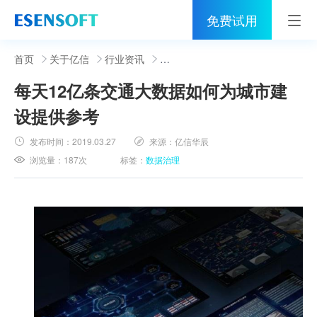
免费试用
首页
首页
关于亿信
行业资讯
每天12亿条交通大数据如何为城市建
睿治
设提供参考
解决方案
发布时间：
2019.03.27
来源：
亿信华辰
伙伴
浏览量：
187次
标签：
数据治理
服务
社区
关于亿信
400-0011-866