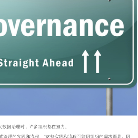
集中统一管理，构建企业黄
义数据治理时，许多组织都在努力。
正式管理的实践和流程。”这些实践和流程可能因组织的需求而异。因