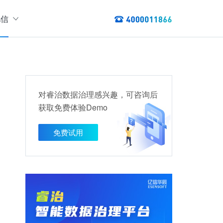
亿信
绍
们
态
数据服务
讯
对睿治数据治理感兴趣，可咨询后
以资产编目盘点数据资产，提供数据服务
获取免费体验Demo
数据资产管理
龙去脉
提供各类数据应用服务，实现资产价
免费试用
值最大化
管理指标分析等服务的指标统一管理平台
权威性
方案
TL建模、数据实时存储、数据分析展现等应用场景于一体
清澈如水
建设方案
、数据交换、数据共享等方面，为企业用户提供云原生仓湖一