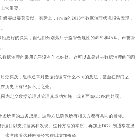
素
非常重要。
升级突出显著贡献。实际上，erwin的
2018年数据治理状况报告
发现，
力。
励更好的决策，但他们分别落后于监管合规性的49％和45％。声誉管
素。
么数据治理的采用几乎没有什么好处。这可以说是过去数据治理的问题
的历史实践，组织通常对数据治理有什么不同的想法，甚至在部门之
理在历史上有很多不足之处。
范围内定义数据治理以管理
其成功实施
，或者面临GDPR的处罚。
考虑所需的业务成果。这种方法确保所有相关方都有共同的目标。
行编目以支持搜索和发现。这种方法的本质，再加上DG计划通常在没
实，这意味着这种做法经常难以增加价值。