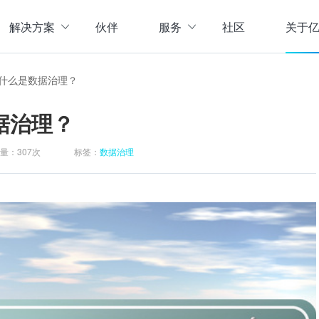
解决方案
伙伴
服务
社区
关于
服务与支持
公司介
什么是数据治理？
直播活动
联系我
企业动
据治理？
存储
数据管理
数据资产盘点方案
行业资
实现数字化经营
以元数据管理摸清家底，
量：
307次
标签：
数据治理
实时计算存储
元数据管理
企业级实时大数据管理，支撑实时决
理清数据资源，了解数据来
指标体系建设方案
策
营等场景应用于一体
面向业务和技术提供指标
数据标准管理
管理标准及流程，树立数据
数据仓库及商业智能
威性、共享性，提高企业运营效率
集数据采集补录、数据E
数据质量管理
发现问题发起整改，让数据
仓湖一体化数据中心
据质量管控与跟踪等场景应用于一体
涵盖数据存储、数据集成
主数据管理
体解决方案