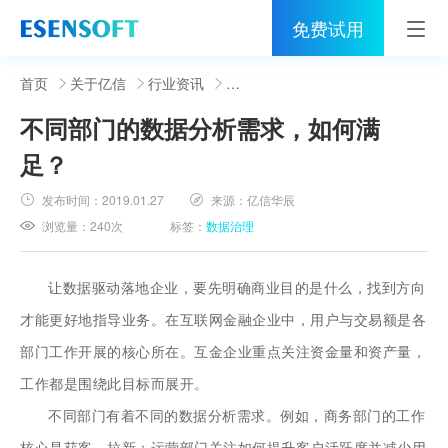
免费试用
首页
首页
关于亿信
行业资讯
不同部门的数据分析需求，如何满
睿治
足？
解决方案
发布时间：
2019.01.27
来源：
亿信华辰
伙伴
浏览量：
240次
标签：
数据治理
服务
让数据驱动落地企业，要先明确商业目的是什么，找到方向
社区
才能更好地指导业务。在互联网金融企业中，用户与交易额是各
部门工作开展的核心所在。互金企业重点关注资金量和资产量，
关于亿信
工作都是围绕此目标而展开。
400-0011-866
不同部门有着不同的数据分析需求。例如，商务部门的工作