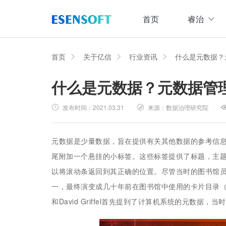
首页
睿治
数据治理全域解决方案
睿治智能数据治理平台
首页
关于亿信
行业资讯
什么是元数据？
什么是元数据？元数据管
数据采集
数据
大数据治理方案
从采、存、管、用四大方面构建数据治理体系，
发布时间：
2021.03.31
来源：
数据治理研究院
数据集成管理
数据建模与ETF设计，实现数据集中
大数据资产管理方案
管理
集数据集成、数据治理、资产规划开发、资产运
元数据是少量数据，旨在提供有关其他数据的参考信息
数据交换管理
尾附加一个悬挂的小标签。这些标签提供了标题，主
主数据管理方案
数据整合交换，让数据畅通流转
以将滚动条返回到其正确的位置。尽管当时的图书馆员
主数据全生命周期管理，保障主数据一致性、权
一，最终演变成几十年前在图书馆中使用的卡片目录（元数据
数据标准化及质量管控方案
和David Griffel首先提到了计算机系统的元数据，
集元数据采集和规整、数据标准建立与评估、数