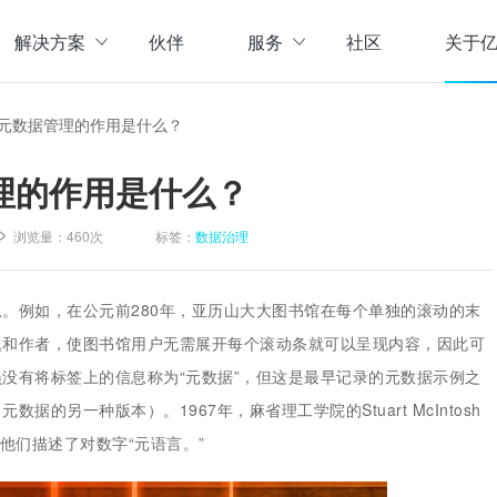
解决方案
伙伴
服务
社区
关于
服务与支持
公司介
元数据管理的作用是什么？
直播活动
联系我
企业动
理的作用是什么？
存储
数据管理
数据资产盘点方案
行业资
实现数字化经营
以元数据管理摸清家底，
浏览量：
460次
标签：
数据治理
实时计算存储
元数据管理
企业级实时大数据管理，支撑实时决
理清数据资源，了解数据来
指标体系建设方案
策
营等场景应用于一体
面向业务和技术提供指标
。例如，在公元前280年，亚历山大大图书馆在每个单独的滚动的末
数据标准管理
题和作者，使图书馆用户无需展开每个滚动条就可以呈现内容，因此可
管理标准及流程，树立数据
数据仓库及商业智能
没有将标签上的信息称为“元数据”，但这是最早记录的元数据示例之
威性、共享性，提高企业运营效率
集数据采集补录、数据E
数据质量管理
的另一种版本）。1967年，麻省理工学院的Stuart McIntosh
发现问题发起整改，让数据
仓湖一体化数据中心
当时他们描述了对数字“元语言。”
据质量管控与跟踪等场景应用于一体
涵盖数据存储、数据集成
主数据管理
体解决方案