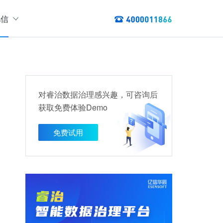
亿信
绍
们
态
数据服务
讯
对睿治数据治理感兴趣，可咨询后
以资产编目盘点数据资产，提供数据服务
获取免费体验Demo
数据资产管理
龙去脉
提供各类数据应用服务，实现资产价
免费试用
值最大化
管理指标分析等服务的指标统一管理平台
权威性
方案
TL建模、数据实时存储、数据分析展现等应用场景于一体
清澈如水
建设方案
、数据交换、数据共享等方面，为企业用户提供云原生仓湖一