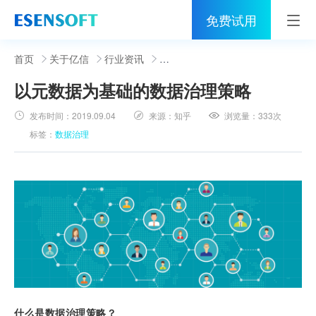
免费试用
首页
首页
关于亿信
行业资讯
以元数据为基础的数据治理策略
睿治
发布时间：
2019.09.04
来源：
知乎
浏览量：
333次
解决方案
标签：
数据治理
伙伴
服务
社区
关于亿信
400-0011-866
什么是
数据治理
策略？