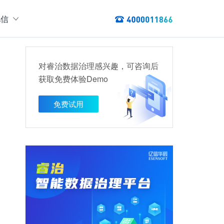
亿信
绍
们
对睿治数据治理感兴趣，可咨询后
态
获取免费体验Demo
数据服务
讯
以资产编目盘点数据资产，提供数据服务
免费试用
数据资产管理
龙去脉
提供各类数据应用服务，实现资产价
值最大化
管理指标分析等服务的指标统一管理平台
权威性
方案
TL建模、数据实时存储、数据分析展现等应用场景于一体
清澈如水
建设方案
、数据交换、数据共享等方面，为企业用户提供云原生仓湖一