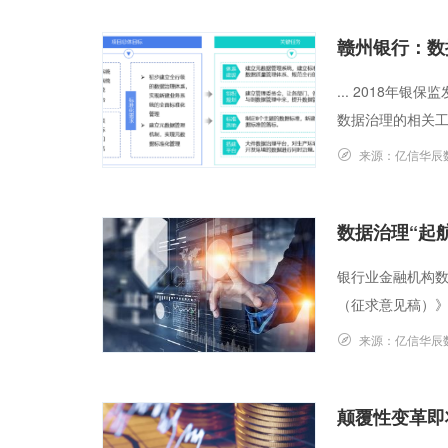
赣州银行：数
... 2018
数据治理的相关工
来源：
亿信华辰
数据治理“起
银行业金融机构
（征求意见稿）》
来源：
亿信华辰
颠覆性变革即