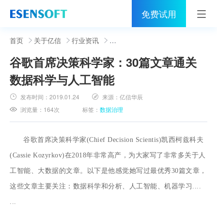
免费试用
首页
首页
关于亿信
行业资讯
谷歌首席决策科学家：30篇文章通关
睿治
数据科学与人工智能
解决方案
发布时间：
2019.01.24
来源：
亿信华辰
伙伴
浏览量：
164次
标签：
数据治理
服务
谷歌首席决策科学家(Chief Decision Scientis)凯西柯兹科夫
社区
(Cassie Kozyrkov)在2018年非常高产，为大家写了非常多关于人
工智能、
大数据
的文章。以下是他感觉她写过最优秀30篇文章，
关于亿信
这些文章主要关注：
数据科学和分析
、人工智能、机器学习....
400-0011-866
...