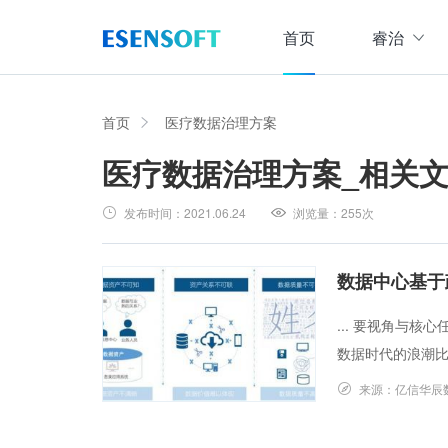
首页
睿治
数据治理全域解决方案
睿治智能数据治理平台
首页
医疗数据治理方案
医疗数据治理方案
_相关
数据采集
数据
大数据治理方案
从采、存、管、用四大方面构建数据治理体系，
发布时间：
2021.06.24
浏览量：
255次
数据集成管理
数据建模与ETF设计，实现数据集中
大数据资产管理方案
管理
集数据集成、数据治理、资产规划开发、资产运
数据中心基于
数据交换管理
主数据管理方案
... 要视角与
数据整合交换，让数据畅通流转
主数据全生命周期管理，保障主数据一致性、权
数据时代的浪潮比想象
数据标准化及质量管控方案
来源：
亿信华辰
集元数据采集和规整、数据标准建立与评估、数