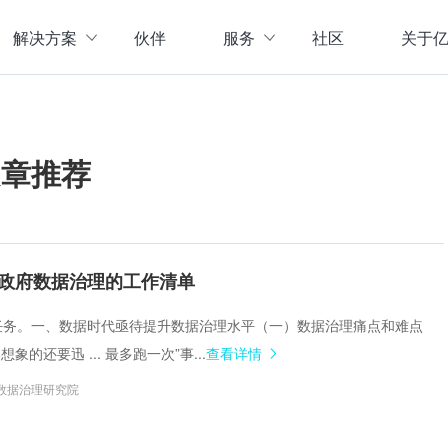
解决方案
伙伴
服务
社区
关于
服务与支持
公司介
直播活动
联系我
企业动
文章推荐
存储
数据管理
数据资产盘点方案
行业资
实现数字化经营
以元数据管理摸清家底，
实时计算存储
元数据管理
企业级实时大数据管理，支撑实时决
理清数据资源，了解数据来
指标体系建设方案
策
营等场景应用于一体
面向业务和技术提供指标
政府数据治理的工作清单
数据标准管理
管理标准及流程，树立数据
数据仓库及商业智能
核心任务。一、数据时代亟待提升数据治理水平（一）数据治理痛点和难点
威性、共享性，提高企业运营效率
集数据采集补录、数据E
的还要迅 ... 最多跑一次”事...
查看详情
数据质量管理
发现问题发起整改，让数据
仓湖一体化数据中心
数据治理研究院
据质量管控与跟踪等场景应用于一体
涵盖数据存储、数据集成
主数据管理
体解决方案