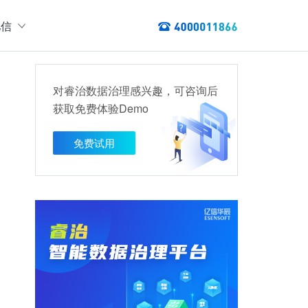
亿信
绍
们
对睿治数据治理感兴趣，可咨询后
态
获取免费体验Demo
数据服务
讯
以资产编目盘点数据资产，提供数据服务
免费试用
数据资产管理
龙去脉
提供各类数据应用服务，实现资产价
值最大化
管理指标分析等服务的指标统一管理平台
权威性
方案
TL建模、数据实时存储、数据分析展现等应用场景于一体
清澈如水
建设方案
、数据交换、数据共享等方面，为企业用户提供云原生仓湖一