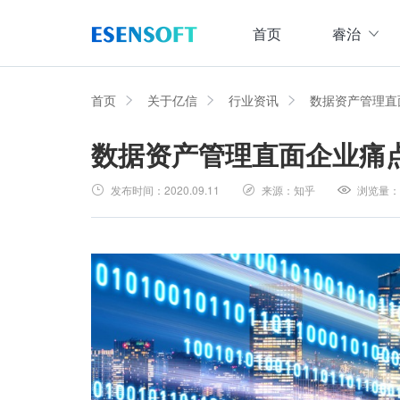
首页
睿治
数据治理全域解决方案
睿治智能数据治理平台
首页
关于亿信
行业资讯
数据资产管理直
数据资产管理直面企业痛
数据采集
数据
大数据治理方案
从采、存、管、用四大方面构建数据治理体系，
发布时间：
2020.09.11
来源：
知乎
浏览量：
数据集成管理
数据建模与ETF设计，实现数据集中
大数据资产管理方案
管理
集数据集成、数据治理、资产规划开发、资产运
数据交换管理
主数据管理方案
数据整合交换，让数据畅通流转
主数据全生命周期管理，保障主数据一致性、权
数据标准化及质量管控方案
集元数据采集和规整、数据标准建立与评估、数