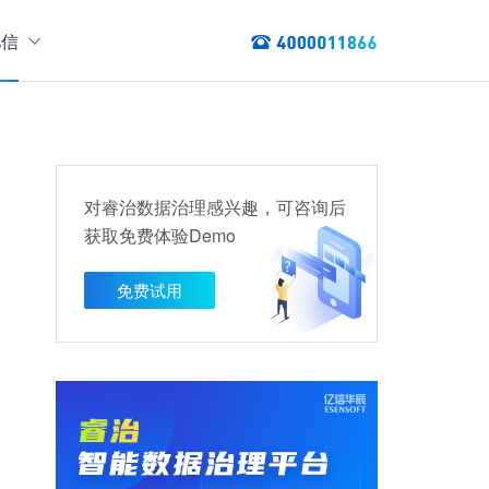
亿信
绍
们
态
数据服务
讯
对睿治数据治理感兴趣，可咨询后
以资产编目盘点数据资产，提供数据服务
获取免费体验Demo
数据资产管理
龙去脉
提供各类数据应用服务，实现资产价
免费试用
值最大化
管理指标分析等服务的指标统一管理平台
权威性
方案
TL建模、数据实时存储、数据分析展现等应用场景于一体
清澈如水
建设方案
、数据交换、数据共享等方面，为企业用户提供云原生仓湖一