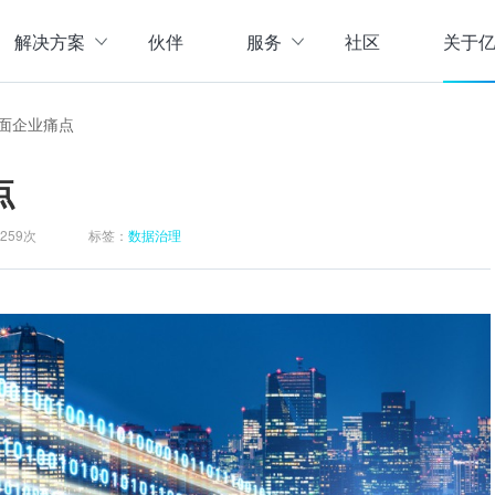
解决方案
伙伴
服务
社区
关于
服务与支持
公司介
面企业痛点
直播活动
联系我
企业动
点
存储
数据管理
数据资产盘点方案
行业资
实现数字化经营
以元数据管理摸清家底，
259次
标签：
数据治理
实时计算存储
元数据管理
企业级实时大数据管理，支撑实时决
理清数据资源，了解数据来
指标体系建设方案
策
营等场景应用于一体
面向业务和技术提供指标
数据标准管理
管理标准及流程，树立数据
数据仓库及商业智能
威性、共享性，提高企业运营效率
集数据采集补录、数据E
数据质量管理
发现问题发起整改，让数据
仓湖一体化数据中心
据质量管控与跟踪等场景应用于一体
涵盖数据存储、数据集成
主数据管理
体解决方案