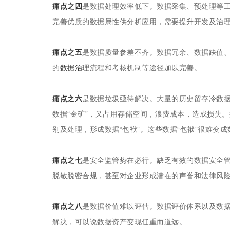
痛点之四
是数据处理效率低下。数据采集、预处理等
完善优质的数据属性供分析应用，需要提升开发及治
痛点之五
是数据质量参差不齐。数据冗余、数据缺值
的
数据治理
流程和考核机制等途径加以完善。
痛点之六
是数据垃圾亟待解决。大量的历史留存冷数据
数据“金矿”，又占用存储空间，浪费成本，造成损失
别及处理，形成数据“包袱”。这些数据“包袱”很难变
痛点之七
是安全监管势在必行。缺乏有效的数据安全
脱敏脱密合规，甚至对企业形成潜在的声誉和法律风险
痛点之八
是数据价值难以评估。数据评价体系以及数
解决，可以说数据资产变现任重而道远。