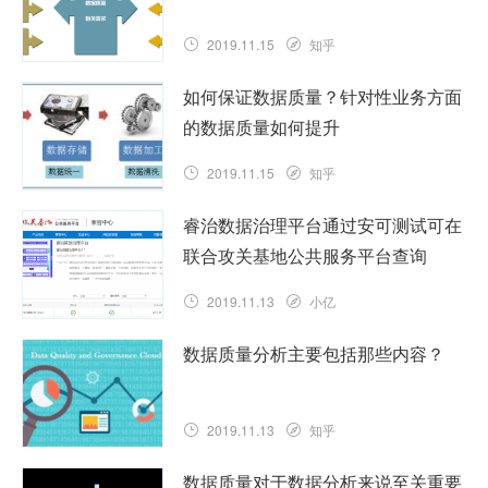
2019.11.15
知乎
数据质量通常表现为一组具体的流程和技
如何保证数据质量？针对性业务方面
术，用于识别和修正数据中的错误以支持
的数据质量如何提升
业务运行及决策支持。在银行实际中数据
质量管理的应用场景主要包括数……
2019.11.15
知乎
查看详情
平时企业都会处理数据质量的问题，越来
睿治数据治理平台通过安可测试可在
越能够懂得数据库整套系统的运行模式和
联合攻关基地公共服务平台查询
模型概念，深深觉得数据挖掘的本质其实
不仅仅是从海量的数据中发现有……
2019.11.13
小亿
查看详情
习总书记指出，“没有网络安全，就没有国
数据质量分析主要包括那些内容？
家安全”。保障网络安全、信息安全已成为
事关国家安全的重大战略问题。为了响应
习总书记的号召，睿治数据……
2019.11.13
知乎
查看详情
数据是组织最具价值的资产之一。企业的
数据质量对于数据分析来说至关重要