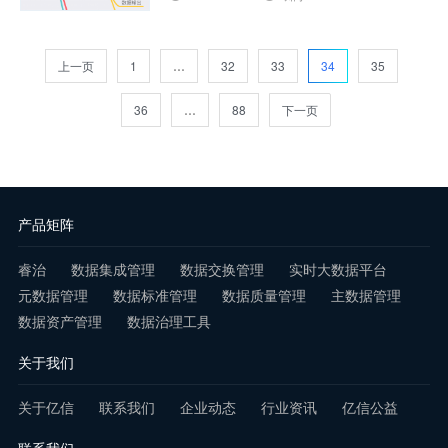
查看详情
数据质量管理是指为了满足信息利用的需
要，对信息系统的各个信息采集点进行规
上一页
1
…
32
33
34
35
范，包括建立模式化的操作规程、原始信
36
…
88
下一页
息的校验、错误信息的反馈、矫……
查看详情
产品矩阵
睿治
数据集成管理
数据交换管理
实时大数据平台
元数据管理
数据标准管理
数据质量管理
主数据管理
数据资产管理
数据治理工具
关于我们
关于亿信
联系我们
企业动态
行业资讯
亿信公益