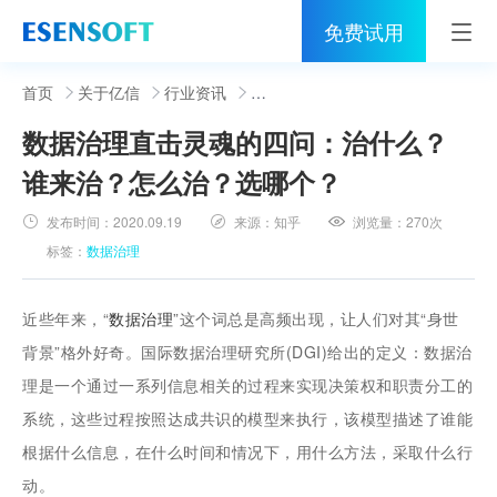
免费试用
首页
首页
关于亿信
行业资讯
数据治理直击灵魂的四问：治什么？
睿治
谁来治？怎么治？选哪个？
解决方案
发布时间：
2020.09.19
来源：
知乎
浏览量：
270次
伙伴
标签：
数据治理
服务
近些年来，“
数据治理
”这个词总是高频出现，让人们对其“身世
社区
背景”格外好奇。国际数据治理研究所(DGI)给出的定义：数据治
理是一个通过一系列信息相关的过程来实现决策权和职责分工的
关于亿信
系统，这些过程按照达成共识的模型来执行，该模型描述了谁能
400-0011-866
根据什么信息，在什么时间和情况下，用什么方法，采取什么行
动。