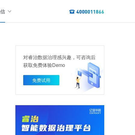
亿信
绍
们
态
数据服务
讯
对睿治数据治理感兴趣，可咨询后
以资产编目盘点数据资产，提供数据服务
获取免费体验Demo
数据资产管理
龙去脉
提供各类数据应用服务，实现资产价
免费试用
值最大化
管理指标分析等服务的指标统一管理平台
权威性
方案
TL建模、数据实时存储、数据分析展现等应用场景于一体
清澈如水
建设方案
、数据交换、数据共享等方面，为企业用户提供云原生仓湖一