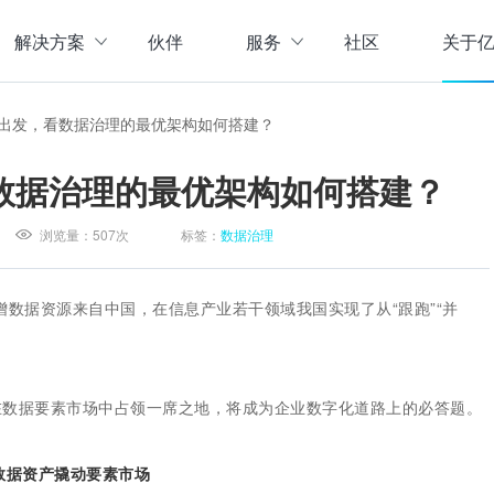
解决方案
伙伴
服务
社区
关于
服务与支持
公司介
出发，看数据治理的最优架构如何搭建？
直播活动
联系我
企业动
数据治理的最优架构如何搭建？
存储
数据管理
数据资产盘点方案
行业资
实现数字化经营
以元数据管理摸清家底，
浏览量：
507次
标签：
数据治理
实时计算存储
元数据管理
企业级实时大数据管理，支撑实时决
理清数据资源，了解数据来
指标体系建设方案
策
营等场景应用于一体
面向业务和技术提供指标
新增数据资源来自中国，在信息产业若干领域我国实现了从“跟跑”“并
数据标准管理
管理标准及流程，树立数据
数据仓库及商业智能
威性、共享性，提高企业运营效率
集数据采集补录、数据E
数据质量管理
在数据要素市场中占领一席之地，将成为企业数字化道路上的必答题。
发现问题发起整改，让数据
仓湖一体化数据中心
据质量管控与跟踪等场景应用于一体
涵盖数据存储、数据集成
数据资产撬动要素市场
主数据管理
体解决方案