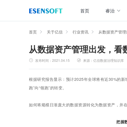
首页
睿治
数据治理全域解决方案
睿治智能数据治理平台
首页
关于亿信
行业资讯
从数据资产管理
从数据资产管理出发，看
数据采集
数据
大数据治理方案
从采、存、管、用四大方面构建数据治理体系，
发布时间：
2021.04.15
来源：
亿信数据治理知识库
数据集成管理
数据建模与ETF设计，实现数据集中
大数据资产管理方案
管理
集数据集成、数据治理、资产规划开发、资产运
根据研究报告显示：预计2025年全球将有近30%的
数据交换管理
跑”向“领跑”的转变。
主数据管理方案
数据整合交换，让数据畅通流转
主数据全生命周期管理，保障主数据一致性、权
如何将规模日渐庞大的数据资源转化为数据资产，并
数据标准化及质量管控方案
集元数据采集和规整、数据标准建立与评估、数
把握