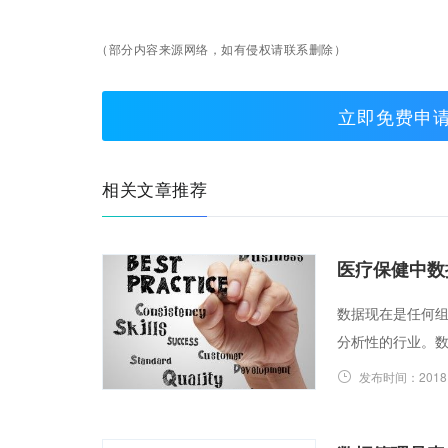
（部分内容来源网络，如有侵权请联系删除）
立即免费申
相关文章推荐
医疗保健中数
数据现在是任何
分析性的行业。
发布时间：
2018