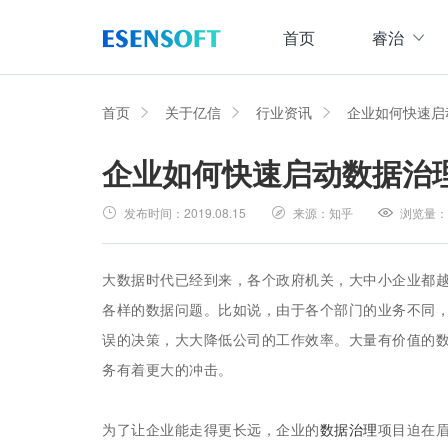
首页
睿治
数据治理全域解决方案
睿治智能数据治理平台
首页
关于亿信
行业资讯
企业如何快速启
企业如何快速启动数据治
数据采集
数据
大数据治理方案
从采、存、管、用四大方面构建数据治理体系，
发布时间：
2019.08.15
来源：
知乎
浏览量：
数据集成管理
数据建模与ETF设计，实现数据集中
大数据资产管理方案
管理
集数据集成、数据治理、资产规划开发、资产运
大数据时代已经到来，各个政府机关，大中小企业都
数据交换管理
各样的数据问题。比如说，由于各个部门的业务不同
主数据管理方案
数据整合交换，让数据畅通流转
误的决策，大大降低公司的工作效率。大量有价值的
主数据全生命周期管理，保障主数据一致性、权
务有着更大的冲击。
数据标准化及质量管控方案
集元数据采集和规整、数据标准建立与评估、数
为了让企业能走得更长远，企业的
数据治理
项目迫在