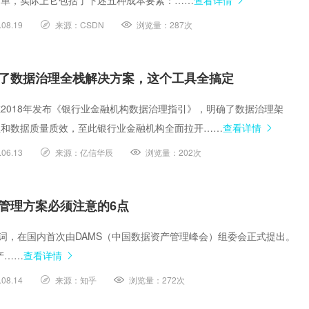
简单，实际上它包括了下述五种成本要素：……
查看详情
.08.19
来源：
CSDN
浏览量：
287次
了数据治理全栈解决方案，这个工具全搞定
2018年发布《银行业金融机构数据治理指引》，明确了数据治理架
理和数据质量质效，至此银行业金融机构全面拉开……
查看详情
.06.13
来源：
亿信华辰
浏览量：
202次
管理方案必须注意的6点
一词，在国内首次由DAMS（中国数据资产管理峰会）组委会正式提出。
产……
查看详情
.08.14
来源：
知乎
浏览量：
272次