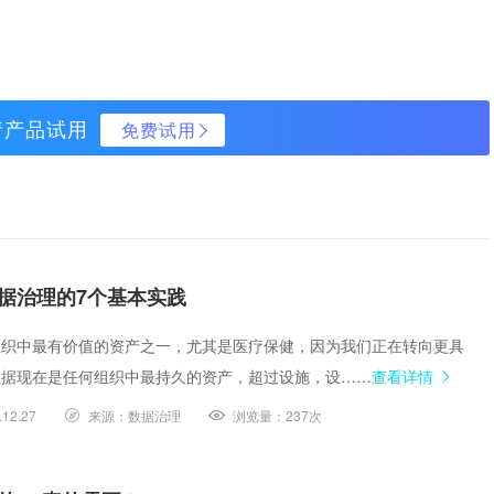
请产品试用
免费试用
据治理的7个基本实践
组织中最有价值的资产之一，尤其是医疗保健，因为我们正在转向更具
数据现在是任何组织中最持久的资产，超过设施，设……
查看详情
.12.27
来源：
数据治理
浏览量：
237次