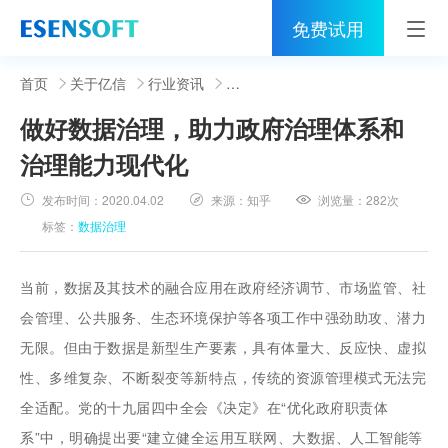
免费试用
首页
首页
关于亿信
行业资讯
做好数据治理，助力政府治理体系和
睿治
治理能力现代化
解决方案
发布时间：
2020.04.02
来源：
知乎
浏览量：
282次
伙伴
标签：
数据治理
服务
当前，数据及其技术的融合应用在政府经济调节、市场监管、社
社区
会管理、公共服务、生态环境保护等各项工作中强劲助攻、潜力
无限。但由于数据是新型生产要素，具有体量大、反应快、虚拟
关于亿信
性、多维复杂、不断裂变等新特点，传统的资源管理模式无法完
400-0011-866
全适配。党的十九届四中全会《决定》在“优化政府职责体
系”中，明确提出要“建立健全运用互联网、大数据、人工智能等