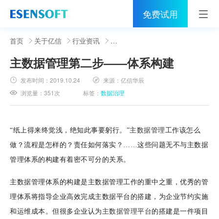
免费试用
首页
首页
关于亿信
行业资讯
主数据管理第二步——体系构建
睿治
发布时间：
2019.10.24
来源：
亿信华辰
解决方案
浏览量：
351次
标签：
数据治理
伙伴
服务
“纸上得来终觉浅，绝知此事要躬行。”
主数据管理
工作该怎么
做？流程是怎样的？责任如何落实？……这些问题无不与主数据
社区
管理体系的构建有着密不可分的关系。
关于亿信
主数据管理体系的构建是主数据管理工作的重中之重，优秀的管
理体系将指导企业高效完成主数据平台的搭建，为企业节约实施
400-0011-866
和运维成本。但很多企业认为
主数据管理平台
的搭建是一件项目