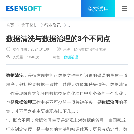
免费试用
首页
首页
关于亿信
行业资讯
数据清洗与数据治理的3个不同点
睿治
发布时间：
2021.04.09
来源：
亿信数据治理研究院
解决方案
浏览量：
1346次
标签：
数据治理
伙伴
数据清洗
，是指发现并纠正数据文件中可识别的错误的最后一道
服务
程序，包括检查数据一致性，处理无效值和缺失值等。数据清洗
工作是现阶段大部分的数据类信息化项目中所必备的一个步骤，
社区
也是
数据治理
工作中必不可少的一项关键任务，是
数据治理
的子
关于亿信
集，其不同之处主要表现在以下几点：
1、概念不同：数据治理主要是宏观上对数据的管理，由国家或
400-0011-866
行业制定制度，是一整套的方法和知识体系，更具有稳定性。数