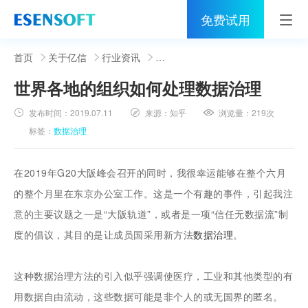
免费试用
首页
首页
关于亿信
行业资讯
世界各地的组织如何处理数据治理
睿治
发布时间：
2019.07.11
来源：
知乎
浏览量：
219次
解决方案
标签：
数据治理
伙伴
在2019年G20大阪峰会召开的同时，我很幸运能够在整个六月
服务
的整个月里在东京办公室工作。这是一个有趣的事件，引起我注
意的主要议题之一是“大阪轨道”，或者是一项“信任无数据流”制
社区
度的倡议，其目的是让成员国采用新方法
数据治理
。
关于亿信
这种数据治理方法的引入似乎强调使医疗，工业和其他类型的有
400-0011-866
用数据自由流动，这些数据可能是非个人的或无国界的匿名。