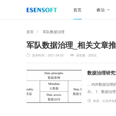
首页
睿治
数据治理全域解决方案
睿治智能数据治理平台
首页
军队数据治理
军队数据治理
_相关文章
数据采集
数据
大数据治理方案
从采、存、管、用四大方面构建数据治理体系，
发布时间：
2021.04.02
浏览量：
255次
数据集成管理
数据建模与ETF设计，实现数据集中
大数据资产管理方案
管理
集数据集成、数据治理、资产规划开发、资产运
数据治理研究
数据交换管理
主数据管理方案
... 内外数据
数据整合交换，让数据畅通流转
主数据全生命周期管理，保障主数据一致性、权
示。 1、数据治理
数据标准化及质量管控方案
来源：
亿信华辰
集元数据采集和规整、数据标准建立与评估、数