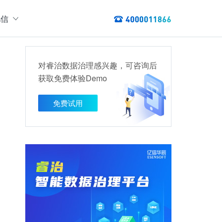
亿信
绍
们
对睿治数据治理感兴趣，可咨询后
态
获取免费体验Demo
数据服务
讯
以资产编目盘点数据资产，提供数据服务
免费试用
数据资产管理
龙去脉
提供各类数据应用服务，实现资产价
值最大化
管理指标分析等服务的指标统一管理平台
权威性
方案
TL建模、数据实时存储、数据分析展现等应用场景于一体
清澈如水
建设方案
、数据交换、数据共享等方面，为企业用户提供云原生仓湖一