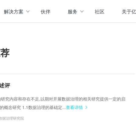
解决方案
伙伴
服务
社区
关于
服务与支持
公司介
直播活动
联系我
企业动
推荐
存储
数据管理
数据资产盘点方案
行业资
实现数字化经营
以元数据管理摸清家底，
实时计算存储
元数据管理
企业级实时大数据管理，支撑实时决
理清数据资源，了解数据来
指标体系建设方案
策
营等场景应用于一体
面向业务和技术提供指标
述评
数据标准管理
管理标准及流程，树立数据
数据仓库及商业智能
治理的研究内容和存在不足,以期对开展数据治理的相关研究提供一定的启
威性、共享性，提高企业运营效率
集数据采集补录、数据E
的概念研究 1.1数据治理的基础定...
查看详情
数据质量管理
发现问题发起整改，让数据
仓湖一体化数据中心
数据治理研究院
据质量管控与跟踪等场景应用于一体
涵盖数据存储、数据集成
主数据管理
体解决方案