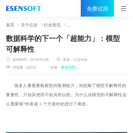
免费试用
首页
首页
关于亿信
行业资讯
数据科学的下一个「超能力」：模型
睿治
可解释性
解决方案
发布时间：
2019.03.28
来源：
亿信华辰
伙伴
浏览量：
223次
标签：
数据治理
服务
很多人重视重视模型的预测能力，却忽略了模型可解释性的
社区
重要性，只知其然而不知其所以然。为什么说模型的可解释性这
么重要呢?作者就 5 个方面对此进行了阐述。
关于亿信
400-0011-866