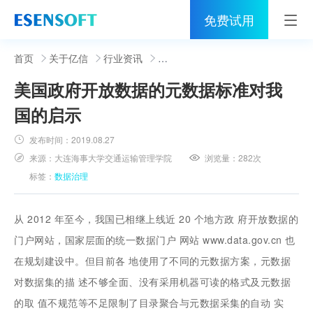
免费试用
首页
首页
关于亿信
行业资讯
美国政府开放数据的元数据标准对我
睿治
国的启示
解决方案
发布时间：
2019.08.27
伙伴
来源：
大连海事大学交通运输管理学院
浏览量：
282次
标签：
数据治理
服务
社区
从 2012 年至今，我国已相继上线近 20 个地方政 府开放数据的
门户网站，国家层面的统一数据门户 网站 www.data.gov.cn 也
关于亿信
在规划建设中。但目前各 地使用了不同的元数据方案，元数据
对数据集的描 述不够全面、没有采用机器可读的格式及元数据
400-0011-866
的取 值不规范等不足限制了目录聚合与元数据采集的自动 实