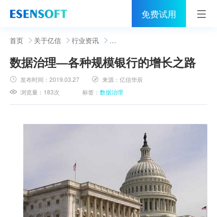
免费试用
首页
首页
关于亿信
行业资讯
数据治理—各种规模银行的增长之路
睿治
发布时间：
2019.03.27
来源：
亿信华辰
解决方案
浏览量：
183次
标签：
数据治理
伙伴
服务
社区
关于亿信
400-0011-866