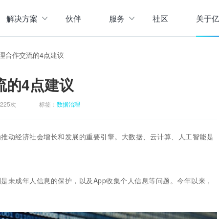
解决方案
伙伴
服务
社区
关于
服务与支持
公司介
理合作交流的4点建议
直播活动
联系我
企业动
流的4点建议
存储
数据管理
数据资产盘点方案
行业资
实现数字化经营
以元数据管理摸清家底，
225次
标签：
数据治理
实时计算存储
元数据管理
企业级实时大数据管理，支撑实时决
理清数据资源，了解数据来
指标体系建设方案
策
营等场景应用于一体
面向业务和技术提供指标
为推动经济社会增长和发展的重要引擎。大数据、云计算、人工智能是
数据标准管理
管理标准及流程，树立数据
数据仓库及商业智能
威性、共享性，提高企业运营效率
集数据采集补录、数据E
数据质量管理
是未成年人信息的保护，以及App收集个人信息等问题。今年以来，
发现问题发起整改，让数据
仓湖一体化数据中心
据质量管控与跟踪等场景应用于一体
涵盖数据存储、数据集成
主数据管理
体解决方案