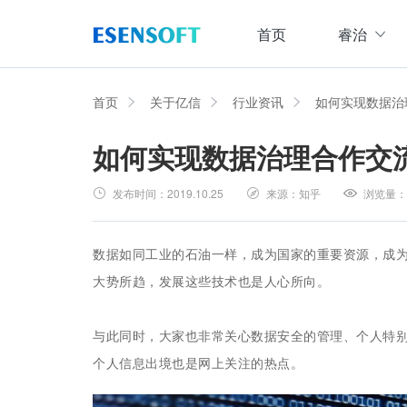
首页
睿治
数据治理全域解决方案
睿治智能数据治理平台
首页
关于亿信
行业资讯
如何实现数据治
如何实现数据治理合作交
数据采集
数据
大数据治理方案
从采、存、管、用四大方面构建数据治理体系，
发布时间：
2019.10.25
来源：
知乎
浏览量：
数据集成管理
数据建模与ETF设计，实现数据集中
大数据资产管理方案
管理
集数据集成、数据治理、资产规划开发、资产运
数据如同工业的石油一样，成为国家的重要资源，成
数据交换管理
大势所趋，发展这些技术也是人心所向。
主数据管理方案
数据整合交换，让数据畅通流转
主数据全生命周期管理，保障主数据一致性、权
与此同时，大家也非常关心数据安全的管理、个人特别
数据标准化及质量管控方案
个人信息出境也是网上关注的热点。
集元数据采集和规整、数据标准建立与评估、数