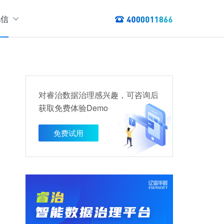
亿信
绍
们
态
数据服务
讯
对睿治数据治理感兴趣，可咨询后
以资产编目盘点数据资产，提供数据服务
获取免费体验Demo
数据资产管理
龙去脉
提供各类数据应用服务，实现资产价
免费试用
值最大化
管理指标分析等服务的指标统一管理平台
权威性
方案
TL建模、数据实时存储、数据分析展现等应用场景于一体
清澈如水
建设方案
、数据交换、数据共享等方面，为企业用户提供云原生仓湖一