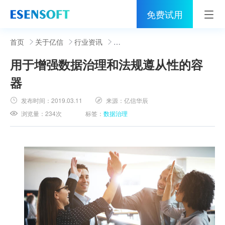
免费试用
首页
首页
关于亿信
行业资讯
用于增强数据治理和法规遵从性的容
睿治
器
解决方案
发布时间：
2019.03.11
来源：
亿信华辰
伙伴
浏览量：
234次
标签：
数据治理
服务
社区
关于亿信
400-0011-866