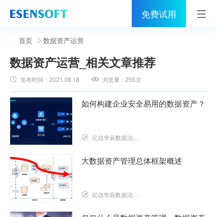
免费试用
首页
首页
数据资产运营
数据资产运营
_相关文章推荐
睿治
发布时间：
2021.08.18
浏览量：
255次
解决方案
如何构建企业安全易用的数据资产？
伙伴
服务
亿信华辰数据治理研究院
社区
大数据资产管理总体框架概述
关于亿信
亿信华辰数据治理研究院
400-0011-866