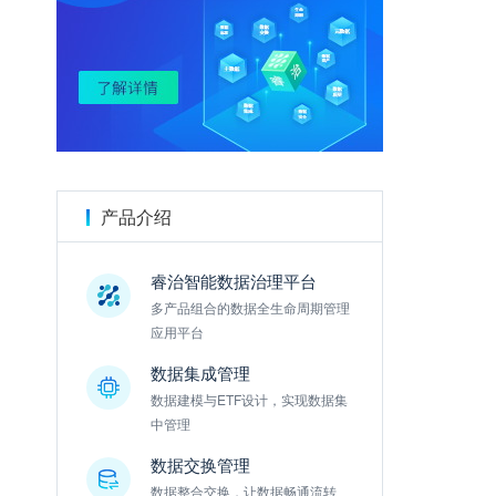
金数据
产品介绍
睿治智能数据治理平台
多产品组合的数据全生命周期管理
应用平台
数据集成管理
数据建模与ETF设计，实现数据集
中管理
数据交换管理
数据整合交换，让数据畅通流转