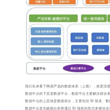
我们先来看下网易严选的数据体系（上图），就更清
数据中台的下层是数据平台，数据平台主要解决跟业
数据中台的上层就是数据前台，主要包括 BI 报表、
数据中台首先赋能分析师通过 BI 报表的形式来驱动