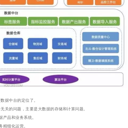
楚数据中台的定位了。
务无关的问题，主要是大数据的存储和计算问题。
数据产品和业务系统。
业务精细化运营。