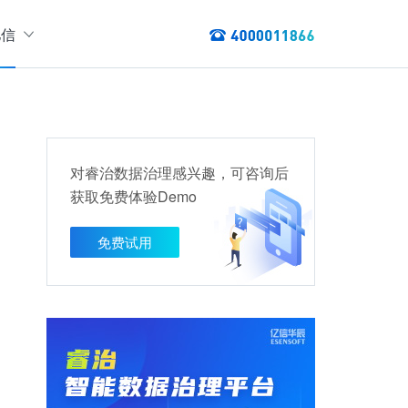
亿信
绍
们
态
数据服务
讯
对睿治数据治理感兴趣，可咨询后
以资产编目盘点数据资产，提供数据服务
获取免费体验Demo
数据资产管理
龙去脉
提供各类数据应用服务，实现资产价
免费试用
值最大化
管理指标分析等服务的指标统一管理平台
权威性
方案
TL建模、数据实时存储、数据分析展现等应用场景于一体
清澈如水
建设方案
、数据交换、数据共享等方面，为企业用户提供云原生仓湖一