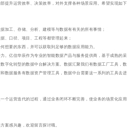
内部提升运营效率、决策效率，对外支撑各种场景应用。希望实现如下
数据加工、存储、分析、建模等与数据有有关的所有事情；
数据、口径、项目、工程等都管理起来；
任何想要的东西，并可以获取到足够的数据应用能力。
努力。亿信华辰作为专业的智能数据产品与服务提供商，基于成熟的采
业数字化转型的数据中台解决方案。数据汇聚我们有数据工厂工具，数
理和数据服务有数据资产管理工具，数据中台需要这一系列的工具去进
是一个运营迭代的过程，通过业务闭环不断完善，使业务的场景化应用
决方案感兴趣，欢迎留言探讨哦。