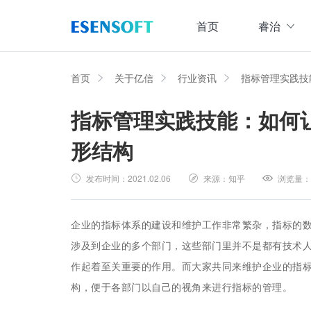
首页
睿治
数据治理全域解决方案
睿治智能数据治理平台
首页
关于亿信
行业资讯
指标管理实践技
指标管理实践技能：如何
数据采集
数据
大数据治理方案
形结构
从采、存、管、用四大方面构建数据治理体系，
数据集成管理
数据建模与ETF设计，实现数据集中
大数据资产管理方案
发布时间：
2021.02.06
来源：
知乎
浏览量：
管理
集数据集成、数据治理、资产规划开发、资产运
数据交换管理
主数据管理方案
企业的指标体系的建设和维护工作非常繁杂，指标的
数据整合交换，让数据畅通流转
主数据全生命周期管理，保障主数据一致性、权
涉及到企业的多个部门，这些部门里并不是都有技术
作起着至关重要的作用。而大家共同来维护企业的指
数据标准化及质量管控方案
构，便于各部门以自己的视角来进行指标的管理。
集元数据采集和规整、数据标准建立与评估、数