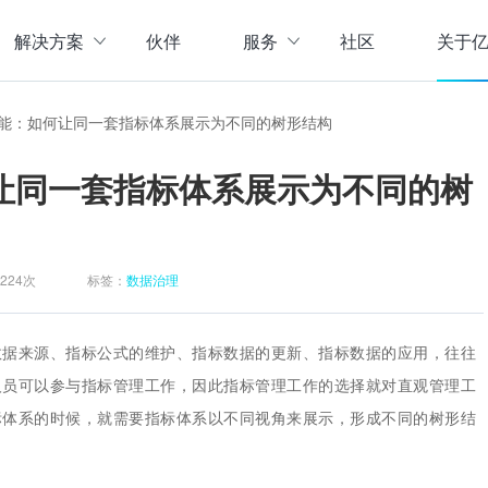
解决方案
伙伴
服务
社区
关于
服务与支持
公司介
能：如何让同一套指标体系展示为不同的树形结构
直播活动
联系我
企业动
让同一套指标体系展示为不同的树
存储
数据管理
数据资产盘点方案
行业资
实现数字化经营
以元数据管理摸清家底，
实时计算存储
元数据管理
企业级实时大数据管理，支撑实时决
理清数据资源，了解数据来
指标体系建设方案
224次
标签：
数据治理
策
营等场景应用于一体
面向业务和技术提供指标
数据标准管理
管理标准及流程，树立数据
数据仓库及商业智能
数据来源、指标公式的维护、指标数据的更新、指标数据的应用，往往
威性、共享性，提高企业运营效率
集数据采集补录、数据E
人员可以参与指标管理工作，因此指标管理工作的选择就对直观管理工
数据质量管理
标体系的时候，就需要指标体系以不同视角来展示，形成不同的树形结
发现问题发起整改，让数据
仓湖一体化数据中心
据质量管控与跟踪等场景应用于一体
涵盖数据存储、数据集成
主数据管理
体解决方案