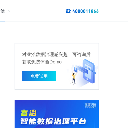
亿信
绍
们
态
数据服务
讯
对睿治数据治理感兴趣，可咨询后
以资产编目盘点数据资产，提供数据服务
获取免费体验Demo
数据资产管理
龙去脉
提供各类数据应用服务，实现资产价
免费试用
值最大化
管理指标分析等服务的指标统一管理平台
权威性
方案
TL建模、数据实时存储、数据分析展现等应用场景于一体
清澈如水
建设方案
、数据交换、数据共享等方面，为企业用户提供云原生仓湖一