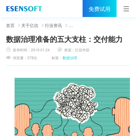
免费试用
首页
首页
关于亿信
行业资讯
数据治理准备的五大支柱：交付能力
睿治
发布时间：
2019.01.24
来源：
亿信华辰
解决方案
浏览量：
378次
标签：
数据治理
伙伴
服务
社区
关于亿信
400-0011-866