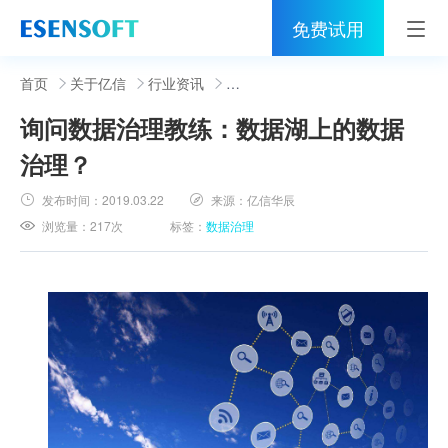
免费试用
首页
首页
关于亿信
行业资讯
询问数据治理教练：数据湖上的数据
睿治
治理？
解决方案
发布时间：
2019.03.22
来源：
亿信华辰
伙伴
浏览量：
217次
标签：
数据治理
服务
社区
关于亿信
400-0011-866