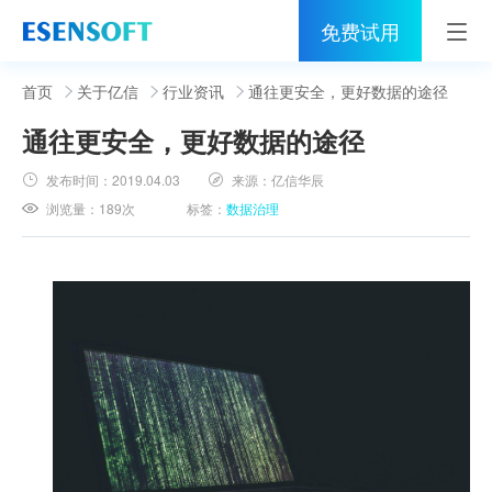
免费试用
首页
首页
关于亿信
行业资讯
通往更安全，更好数据的途径
通往更安全，更好数据的途径
睿治
发布时间：
2019.04.03
来源：
亿信华辰
解决方案
浏览量：
189次
标签：
数据治理
伙伴
服务
社区
关于亿信
400-0011-866